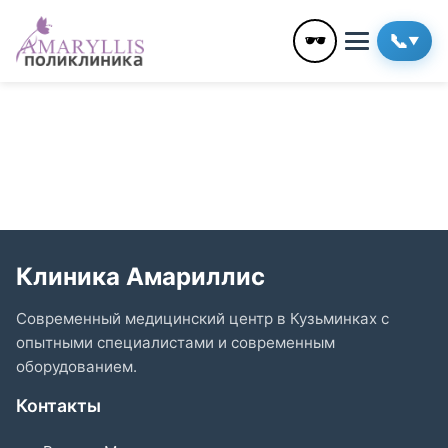
🕶️
📞
▼
Клиника Амариллис
Современный медицинский центр в Кузьминках с
опытными специалистами и современным
оборудованием.
Контакты