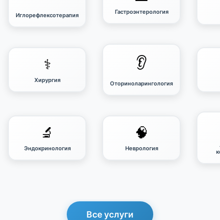
Гастроэнтерология
Иглорефлексотерапия
👂
⚕️
Хирургия
Оториноларингология
🔬
🧠
Эндокринология
Неврология
к
Все услуги