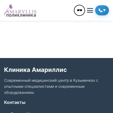
🕶️
📞
▼
Клиника Амариллис
Современный медицинский центр в Кузьминках с
опытными специалистами и современным
оборудованием.
Контакты