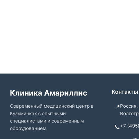
Клиника Амариллис
Контакты
Современный медицинский центр в
Россия,
📍
Кузьминках с опытными
Волгогра
специалистами и современным
+7 (495
📞
оборудованием.